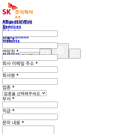
*필수 입력 항목
AXgenticWire
Services
성
*
Industries
Experiences
이름
*
Insights
연락처
*
문의하기
회사정보
회사 이메일
주소
*
회사명
*
업종
*
부서
*
직급
*
문의 내용
*