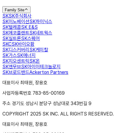
Family Site
SK
SK주식회사
SK이노베이션
SK하이닉스
SK텔레콤
SK E&S
SK에코플랜트
SK네트웍스
SK실트론
SK스퀘어
SKC
SK바이오팜
SK디스커버리
SK케미칼
SK가스
SK에너지
SK지오센트릭
SK온
SK엔무브
SK아이이테크놀로지
SK브로드밴드
Ackerton Partners
대표이사 최태원, 장용호
사업자등록번호 783-85-00169
주소 경기도 성남시 분당구 성남대로 343번길 9
COPYRIGHT 2025 SK INC. ALL RIGHTS RESERVED.
대표이사 최태원, 장용호