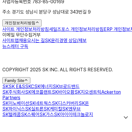
사업자등록번호 783-85-00169
주소 경기도 성남시 분당구 성남대로 343번길 9
개인정보처리방침
사이트 개인정보처리방침
세일즈포스 개인정보처리방침
ERP 개인정
이메일 무단수집거부
사이트맵
채용
오시는 길
SK윤리경영 상담/제보
뉴스레터 구독
COPYRIGHT 2025 SK INC. ALL RIGHTS RESERVED.
Family Site
SK
SK E&S
SKC
SK에너지
SK브로드밴드
SK주식회사
SK에코플랜트
SK바이오팜
SK지오센트릭
Ackerton
Partners
SK이노베이션
SK네트웍스
SK디스커버리
SK온
SK하이닉스
SK실트론
SK케미칼
SK엔무브
SK텔레콤
SK스퀘어
SK가스
SK아이이테크놀로지