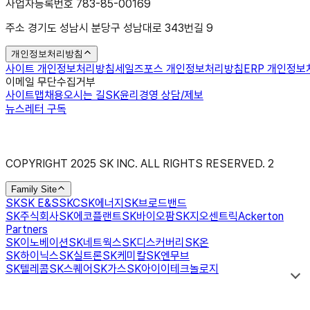
사업자등록번호 783-85-00169
주소 경기도 성남시 분당구 성남대로 343번길 9
개인정보처리방침
사이트 개인정보처리방침
세일즈포스 개인정보처리방침
ERP 개인정
이메일 무단수집거부
사이트맵
채용
오시는 길
SK윤리경영 상담/제보
뉴스레터 구독
COPYRIGHT 2025 SK INC. ALL RIGHTS RESERVED.
2
Family Site
SK
SK E&S
SKC
SK에너지
SK브로드밴드
SK주식회사
SK에코플랜트
SK바이오팜
SK지오센트릭
Ackerton
Partners
SK이노베이션
SK네트웍스
SK디스커버리
SK온
SK하이닉스
SK실트론
SK케미칼
SK엔무브
SK텔레콤
SK스퀘어
SK가스
SK아이이테크놀로지