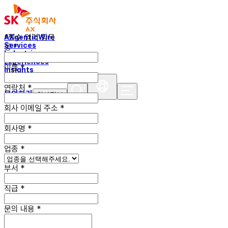
*필수 입력 항목
AXgenticWire
Services
성
*
Industries
Experiences
이름
*
Insights
연락처
*
문의하기
회사정보
회사 이메일
주소
*
회사명
*
업종
*
부서
*
직급
*
문의 내용
*