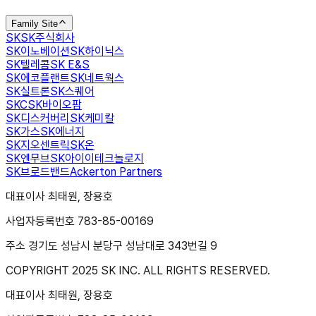
Family Site
SK
SK주식회사
SK이노베이션
SK하이닉스
SK텔레콤
SK E&S
SK에코플랜트
SK네트웍스
SK실트론
SK스퀘어
SKC
SK바이오팜
SK디스커버리
SK케미칼
SK가스
SK에너지
SK지오센트릭
SK온
SK엔무브
SK아이이테크놀로지
SK브로드밴드
Ackerton Partners
대표이사 최태원, 장용호
사업자등록번호 783-85-00169
주소 경기도 성남시 분당구 성남대로 343번길 9
COPYRIGHT 2025 SK INC. ALL RIGHTS RESERVED.
대표이사 최태원, 장용호