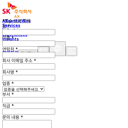
*필수 입력 항목
AXgenticWire
Services
성
*
Industries
Experiences
이름
*
Insights
연락처
*
문의하기
회사정보
회사 이메일
주소
*
회사명
*
업종
*
부서
*
직급
*
문의 내용
*