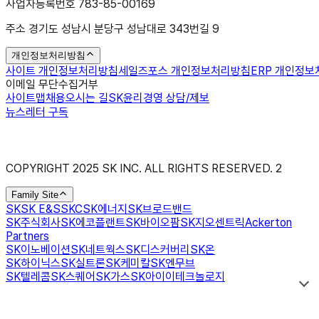
사업자등록번호 783-85-00169
주소 경기도 성남시 분당구 성남대로 343번길 9
개인정보처리방침
사이트 개인정보처리방침
세일즈포스 개인정보처리방침
ERP 개인정
이메일 무단수집거부
사이트맵
채용
오시는 길
SK윤리경영 상담/제보
뉴스레터 구독
COPYRIGHT 2025 SK INC. ALL RIGHTS RESERVED.
2
Family Site
SK
SK E&S
SKC
SK에너지
SK브로드밴드
SK주식회사
SK에코플랜트
SK바이오팜
SK지오센트릭
Ackerton
Partners
SK이노베이션
SK네트웍스
SK디스커버리
SK온
SK하이닉스
SK실트론
SK케미칼
SK엔무브
SK텔레콤
SK스퀘어
SK가스
SK아이이테크놀로지