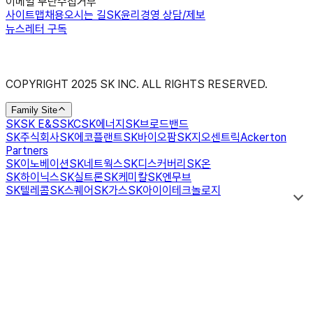
이메일 무단수집거부
사이트맵
채용
오시는 길
SK윤리경영 상담/제보
뉴스레터 구독
COPYRIGHT 2025 SK INC. ALL RIGHTS RESERVED.
Family Site
SK
SK E&S
SKC
SK에너지
SK브로드밴드
SK주식회사
SK에코플랜트
SK바이오팜
SK지오센트릭
Ackerton
Partners
SK이노베이션
SK네트웍스
SK디스커버리
SK온
SK하이닉스
SK실트론
SK케미칼
SK엔무브
SK텔레콤
SK스퀘어
SK가스
SK아이이테크놀로지