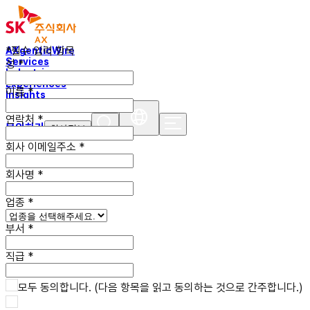
*필수 입력 항목
AXgenticWire
Services
성
*
Industries
Experiences
이름
*
Insights
연락처
*
문의하기
회사정보
회사 이메일
주소
*
회사명
*
업종
*
부서
*
직급
*
모두 동의합니다. (다음 항목을 읽고 동의하는 것으로 간주합니다.)