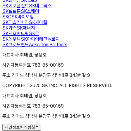
SK텔레콤
SK E&S
SK에코플랜트
SK네트웍스
SK실트론
SK스퀘어
SKC
SK바이오팜
SK디스커버리
SK케미칼
SK가스
SK에너지
SK지오센트릭
SK온
SK엔무브
SK아이이테크놀로지
SK브로드밴드
Ackerton Partners
대표이사 최태원, 장용호
사업자등록번호 783-85-00169
주소 경기도 성남시 분당구 성남대로 343번길 9
COPYRIGHT 2025 SK INC. ALL RIGHTS RESERVED.
대표이사 최태원, 장용호
사업자등록번호 783-85-00169
주소 경기도 성남시 분당구 성남대로 343번길 9
개인정보처리방침