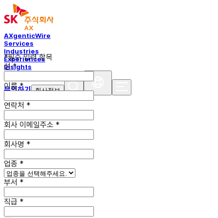
AXgenticWire
Services
Industries
*필수 입력 항목
Experiences
성
*
Insights
이름
*
문의하기
회사정보
연락처
*
회사 이메일
주소
*
회사명
*
업종
*
부서
*
직급
*