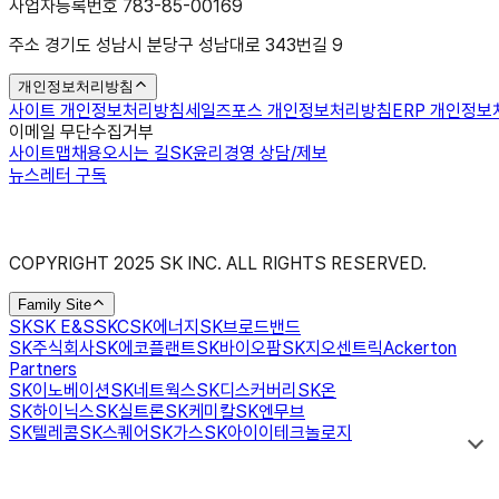
사업자등록번호 783-85-00169
주소 경기도 성남시 분당구 성남대로 343번길 9
개인정보처리방침
사이트 개인정보처리방침
세일즈포스 개인정보처리방침
ERP 개인정
이메일 무단수집거부
사이트맵
채용
오시는 길
SK윤리경영 상담/제보
뉴스레터 구독
COPYRIGHT 2025 SK INC. ALL RIGHTS RESERVED.
Family Site
SK
SK E&S
SKC
SK에너지
SK브로드밴드
SK주식회사
SK에코플랜트
SK바이오팜
SK지오센트릭
Ackerton
Partners
SK이노베이션
SK네트웍스
SK디스커버리
SK온
SK하이닉스
SK실트론
SK케미칼
SK엔무브
SK텔레콤
SK스퀘어
SK가스
SK아이이테크놀로지