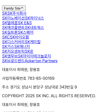
Family Site
SK
SK주식회사
SK이노베이션
SK하이닉스
SK텔레콤
SK E&S
SK에코플랜트
SK네트웍스
SK실트론
SK스퀘어
SKC
SK바이오팜
SK디스커버리
SK케미칼
SK가스
SK에너지
SK지오센트릭
SK온
SK엔무브
SK아이이테크놀로지
SK브로드밴드
Ackerton Partners
대표이사 최태원, 장용호
사업자등록번호 783-85-00169
주소 경기도 성남시 분당구 성남대로 343번길 9
COPYRIGHT 2025 SK INC. ALL RIGHTS RESERVED.
대표이사 최태원, 장용호