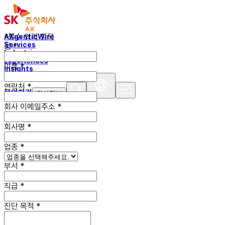
*필수 입력 항목
AXgenticWire
Services
성
*
Industries
Experiences
이름
*
Insights
연락처
*
문의하기
회사정보
회사 이메일
주소
*
회사명
*
업종
*
부서
*
직급
*
진단 목적
*