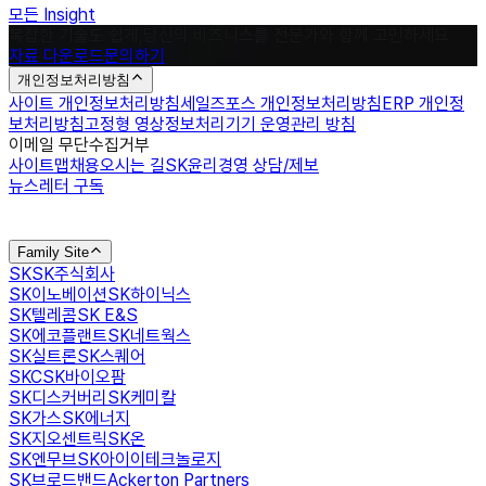
모든 Insight
복잡한 기술도 쉽게,
당신의 비즈니스를 전문가와 함께 고민하세요
자료 다운로드
문의하기
개인정보처리방침
사이트 개인정보처리방침
세일즈포스 개인정보처리방침
ERP 개인정
보처리방침
고정형 영상정보처리기기 운영관리 방침
이메일 무단수집거부
사이트맵
채용
오시는 길
SK윤리경영 상담/제보
뉴스레터 구독
Family Site
SK
SK주식회사
SK이노베이션
SK하이닉스
SK텔레콤
SK E&S
SK에코플랜트
SK네트웍스
SK실트론
SK스퀘어
SKC
SK바이오팜
SK디스커버리
SK케미칼
SK가스
SK에너지
SK지오센트릭
SK온
SK엔무브
SK아이이테크놀로지
SK브로드밴드
Ackerton Partners