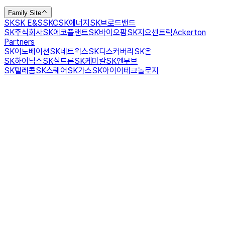
Family Site
SK
SK E&S
SKC
SK에너지
SK브로드밴드
SK주식회사
SK에코플랜트
SK바이오팜
SK지오센트릭
Ackerton
Partners
SK이노베이션
SK네트웍스
SK디스커버리
SK온
SK하이닉스
SK실트론
SK케미칼
SK엔무브
SK텔레콤
SK스퀘어
SK가스
SK아이이테크놀로지