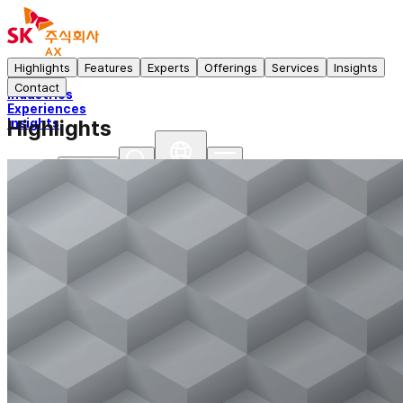
AXgenticWire
Highlights
Features
Experts
Offerings
Services
Insights
Services
Contact
Industries
Experiences
Highlights
Insights
문의하기
회사정보