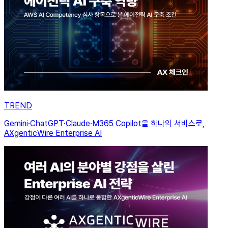
TREND
Gemini·ChatGPT·Claude·M365 Copilot을 하나의 서비스로,
AXgenticWire Enterprise AI