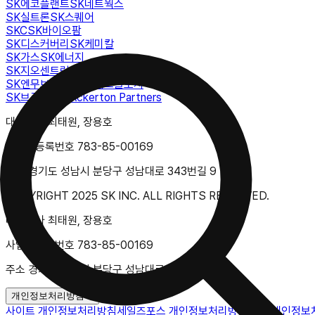
SK에코플랜트
SK네트웍스
SK실트론
SK스퀘어
SKC
SK바이오팜
SK디스커버리
SK케미칼
SK가스
SK에너지
SK지오센트릭
SK온
SK엔무브
SK아이이테크놀로지
SK브로드밴드
Ackerton Partners
대표이사 최태원, 장용호
사업자등록번호 783-85-00169
주소 경기도 성남시 분당구 성남대로 343번길 9
COPYRIGHT 2025 SK INC. ALL RIGHTS RESERVED.
대표이사 최태원, 장용호
사업자등록번호 783-85-00169
주소 경기도 성남시 분당구 성남대로 343번길 9
개인정보처리방침
사이트 개인정보처리방침
세일즈포스 개인정보처리방침
ERP 개인정