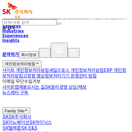
SK AX, AI가 기업성장 이끄는 ‘에이전틱 엔터프라이즈’ 시대 연다
16일 ‘IMAGINE AX 2026’ 개최, 다양한 산업군 경영진 모여 AX 혁신 스토리 공유 김완종 사장, ‘Being AX’ 비전 제시…“전략·기술·데이터·운영체계·인재 등이 핵심역량” AX ‘전체 최적화’ 지원할 AXgenticWire NPO, 사람-AI 협업 위한 에이전틱AI 플랫폼 소개 OpenAI·SK하이닉스·CS Wind 등 SK AX와 협업…”기업운영과 업무, AI로 재설계” &nbsp; &nbsp; SK AX가 기업의 실제 업무와 운영 전반이 AI로 재설계되는 ‘에이전틱 엔터프라이즈’(Agentic&hellip;
자세히 보기 →
2026.06.16
AXgenticWire
Services
총
0
개
Industries
Experiences
Insights
문의하기
회사정보
개인정보처리방침
사이트 개인정보처리방침
세일즈포스 개인정보처리방침
ERP 개인정
보처리방침
고정형 영상정보처리기기 운영관리 방침
이메일 무단수집거부
사이트맵
채용
오시는 길
SK윤리경영 상담/제보
뉴스레터 구독
Family Site
SK
SK주식회사
SK이노베이션
SK하이닉스
SK텔레콤
SK E&S