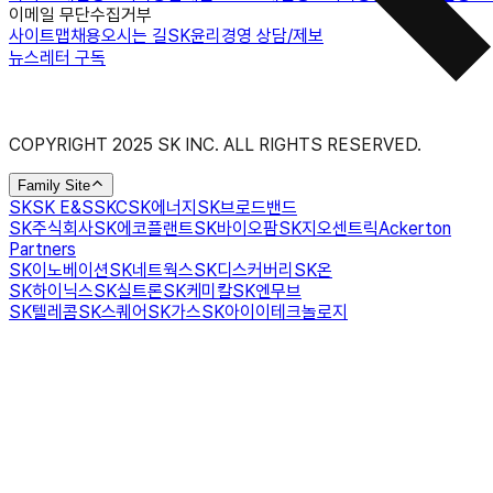
이메일 무단수집거부
사이트맵
채용
오시는 길
SK윤리경영 상담/제보
뉴스레터 구독
COPYRIGHT 2025 SK INC. ALL RIGHTS RESERVED.
Family Site
SK
SK E&S
SKC
SK에너지
SK브로드밴드
SK주식회사
SK에코플랜트
SK바이오팜
SK지오센트릭
Ackerton
Partners
SK이노베이션
SK네트웍스
SK디스커버리
SK온
SK하이닉스
SK실트론
SK케미칼
SK엔무브
SK텔레콤
SK스퀘어
SK가스
SK아이이테크놀로지