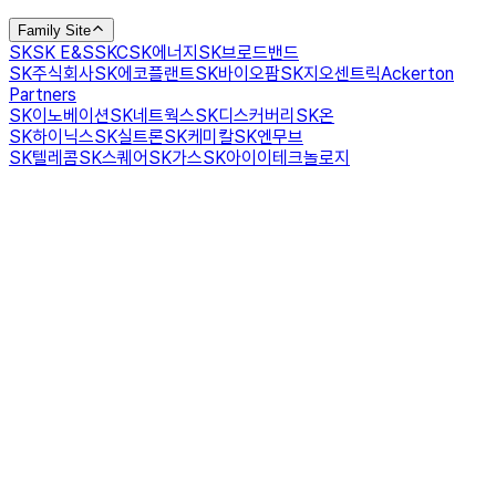
Family Site
SK
SK E&S
SKC
SK에너지
SK브로드밴드
SK주식회사
SK에코플랜트
SK바이오팜
SK지오센트릭
Ackerton
Partners
SK이노베이션
SK네트웍스
SK디스커버리
SK온
SK하이닉스
SK실트론
SK케미칼
SK엔무브
SK텔레콤
SK스퀘어
SK가스
SK아이이테크놀로지