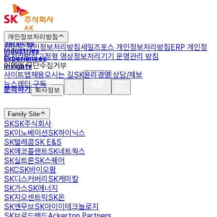
AXgenticWire
개인정보처리방침
Services
사이트 개인정보처리방침
세일즈포스 개인정보처리방침
ERP 개인정
Industries
보처리방침
고정형 영상정보처리기기 운영관리 방침
Experiences
이메일 무단수집거부
Insights
사이트맵
채용
오시는 길
SK윤리경영 상담/제보
뉴스레터 구독
문의하기
회사정보
Family Site
SK
SK주식회사
SK이노베이션
SK하이닉스
SK텔레콤
SK E&S
SK에코플랜트
SK네트웍스
SK실트론
SK스퀘어
SKC
SK바이오팜
SK디스커버리
SK케미칼
SK가스
SK에너지
SK지오센트릭
SK온
SK엔무브
SK아이이테크놀로지
SK브로드밴드
Ackerton Partners