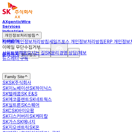
AXgenticWire
Services
Industries
개인정보처리방침
Experiences
Insights
사이트 개인정보처리방침
세일즈포스 개인정보처리방침
ERP 개인정
이메일 무단수집거부
사이트맵
채용
오시는 길
SK윤리경영 상담/제보
문의하기
회사정보
뉴스레터 구독
Family Site
SK
SK주식회사
SK이노베이션
SK하이닉스
SK텔레콤
SK E&S
SK에코플랜트
SK네트웍스
SK실트론
SK스퀘어
SKC
SK바이오팜
SK디스커버리
SK케미칼
SK가스
SK에너지
SK지오센트릭
SK온